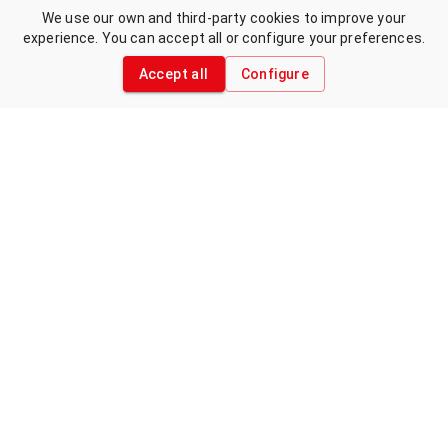
We use our own and third-party cookies to improve your
experience. You can accept all or configure your preferences.
Accept all
Configure
Mucho más que un club de
corredores
Bienvenidos al Club Deportivo Runtritón
Cartagena. Desde 2010, somos una comunidad
de corredores, amantes del trail y triatletas
unidos por la pasión al deporte. En nuestra
historia hemos contado con referentes del
atletismo regional y nacional.